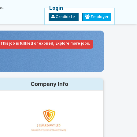
bs
Login
Candidate
Employer
This job is fullfiled or expired,
Explore more jobs.
Company Info