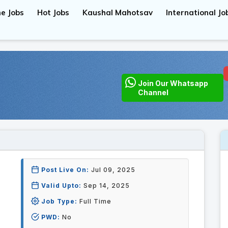
e Jobs
Hot Jobs
Kaushal Mahotsav
International Jo
Join Our Whatsapp
Channel
Post Live On:
Jul 09, 2025
Valid Upto:
Sep 14, 2025
Job Type:
Full Time
PWD:
No