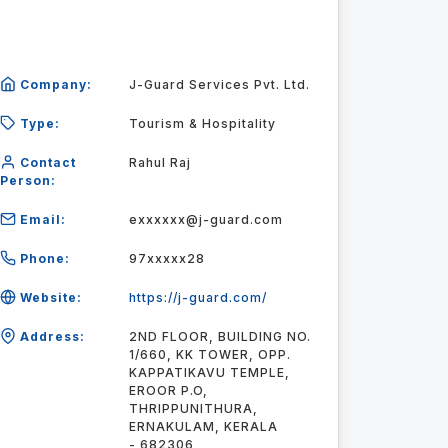
Company:
J-Guard Services Pvt. Ltd.
Type:
Tourism & Hospitality
Contact
Rahul Raj
Person:
Email:
exxxxxx@j-guard.com
Phone:
97xxxxx28
Website:
https://j-guard.com/
Address:
2ND FLOOR, BUILDING NO.
1/660, KK TOWER, OPP.
KAPPATIKAVU TEMPLE,
EROOR P.O,
THRIPPUNITHURA,
ERNAKULAM, KERALA
- 682306