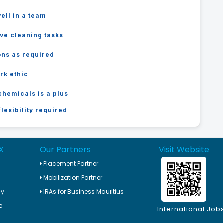
well in a team
ive cleaning tasks
ions as required
rk ethic
chemicals is a plus
lexibility required
X
Our Partners
Visit Website
Placement Partner
Mobilization Partner
cy
IRAs for Business Mauritius
e
International Job