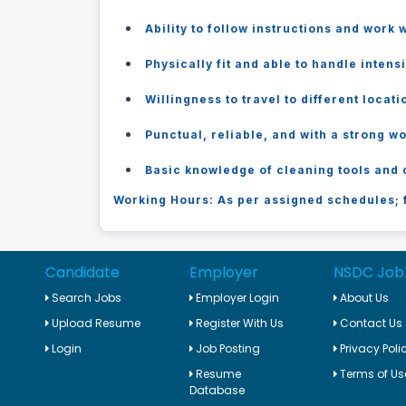
Ability to follow instructions and work 
Physically fit and able to handle intens
Willingness to travel to different locat
Punctual, reliable, and with a strong wo
Basic knowledge of cleaning tools and 
Working Hours: As per assigned schedules; f
Candidate
Employer
NSDC Job
Search Jobs
Employer Login
About Us
Upload Resume
Register With Us
Contact Us
Login
Job Posting
Privacy Poli
Resume
Terms of Us
Database