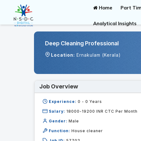
Home
Part Tim
Analytical Insights
Deep Cleaning Professional
Location:
Ernakulam (Kerala)
Job Overview
Experience:
0 - 0
Years
Salary:
18000-19200 INR CTC Per Month
Gender:
Male
Function:
House cleaner
Job ID:
57702