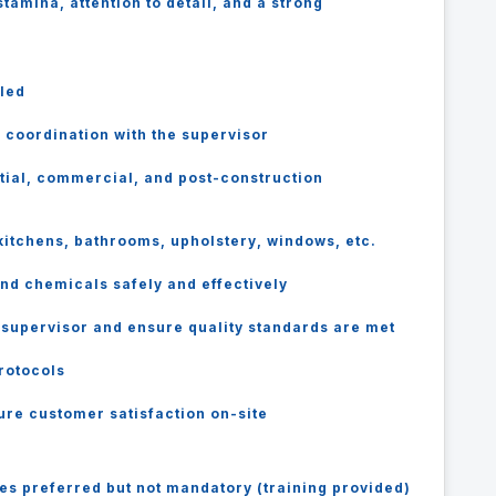
tamina, attention to detail, and a strong
uled
n coordination with the supervisor
tial, commercial, and post-construction
 kitchens, bathrooms, upholstery, windows, etc.
nd chemicals safely and effectively
te supervisor and ensure quality standards are met
rotocols
re customer satisfaction on-site
es preferred but not mandatory (training provided)