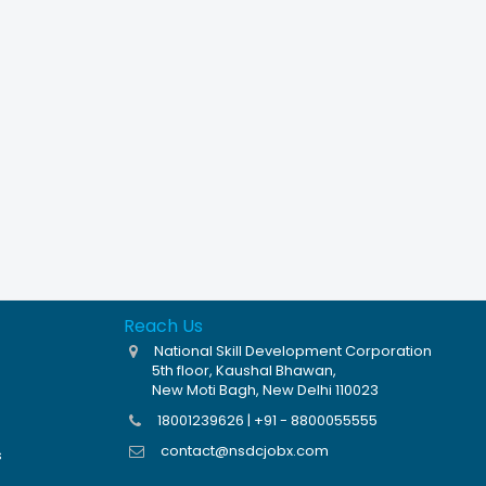
Reach Us
National Skill Development Corporation
5th floor, Kaushal Bhawan,
New Moti Bagh, New Delhi 110023
18001239626 | +91 - 8800055555
contact@nsdcjobx.com
s