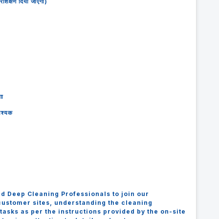
्रशिक्षण दिया जाएगा)
गा
आवश्यक
d Deep Cleaning Professionals to join our
 customer sites, understanding the cleaning
asks as per the instructions provided by the on-site